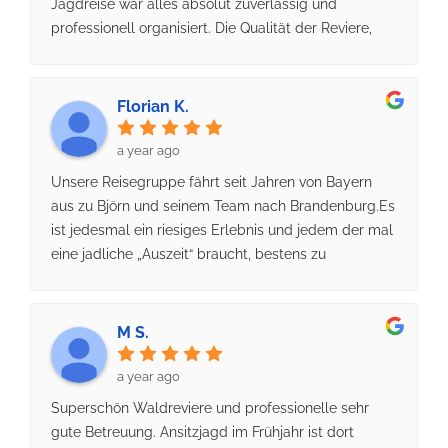
Jagdreise war alles absolut zuverlässig und
professionell organisiert. Die Qualität der Reviere,
die hervorragende Betreuung vor Ort und die
durchdachte Planung lassen keine Wünsche offen.
Hier merkt man, dass Erfahrung und Leidenschaft
Florian K.
für die Jagd im Mittelpunkt stehen. Uneingeschränkt
empfehlenswert!
a year ago
Unsere Reisegruppe fährt seit Jahren von Bayern
aus zu Björn und seinem Team nach Brandenburg.Es
ist jedesmal ein riesiges Erlebnis und jedem der mal
eine jadliche „Auszeit“ braucht, bestens zu
empfehlen!Wir haben immer Strecke machen
können, vom Damspießer bis zum AK4 Rothirsch.
(sogar 2 AK4 Hirsche in 4 Tagen!)Traumhafte
M S.
Landschaft, sehr gute Reviereinrichtungen und ein
tolles Team machen unsere Jagdurlaube immer zu
a year ago
einer unvergesslichen Zeit!
Superschön Waldreviere und professionelle sehr
gute Betreuung. Ansitzjagd im Frühjahr ist dort