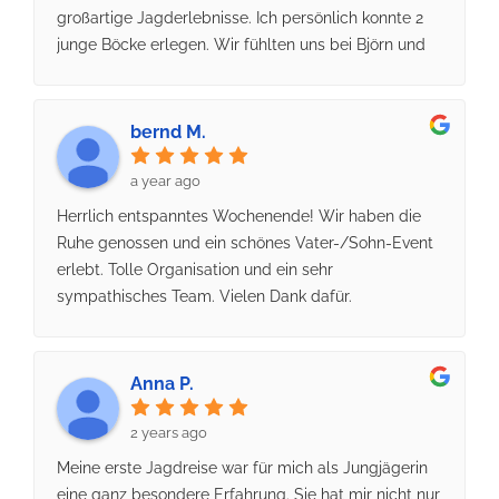
Stelle, wir werden diese Jagdreise so schnell nicht
großartige Jagderlebnisse. Ich persönlich konnte 2
passen. Meine Begleitung konnte viel praktische
vergessen.
junge Böcke erlegen. Wir fühlten uns bei Björn und
Erfahrung sammeln und wir beide gemeinsam
Team sehr gut aufgehoben. Jederzeit wieder.
entsprechende Eindrücke. Wir werden diese
Intensive Zeit vermissen und sind schon an der
Planung der nächsten Reise.
bernd M.
a year ago
Herrlich entspanntes Wochenende! Wir haben die
Ruhe genossen und ein schönes Vater-/Sohn-Event
erlebt. Tolle Organisation und ein sehr
sympathisches Team. Vielen Dank dafür.
Anna P.
2 years ago
Meine erste Jagdreise war für mich als Jungjägerin
eine ganz besondere Erfahrung. Sie hat mir nicht nur