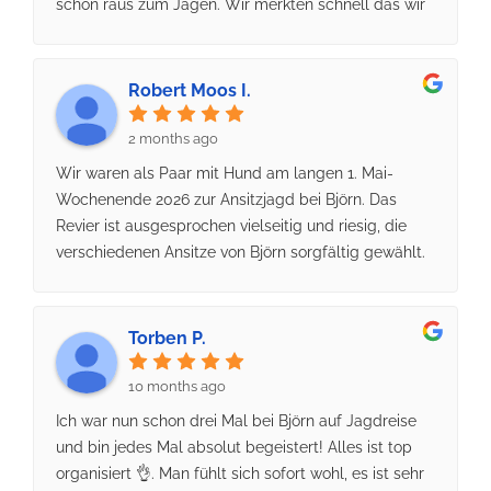
schon raus zum Jagen. Wir merkten schnell das wir
es mit einem ,, Profi " von Revierjäger zu tuen hatten.
Die Einweisung auf die Stände, Wildbergung,
Aufbrechen und Versorgen des Wildes war Top.
Robert Moos I.
Auch die Hochsitze waren alle in einem sehr guten
Zustand. Einiges Mango waren die Stechmücken die
2 months ago
zahlreich vorhanden waren. Wir bekamen alle vier
Wir waren als Paar mit Hund am langen 1. Mai-
Wildarten in Anblick und konnten einige davon
Wochenende 2026 zur Ansitzjagd bei Björn. Das
erlegen.Vielen Dank noch mal an Björn und seinem
Revier ist ausgesprochen vielseitig und riesig, die
Team für die schönen Jagdtage und Johannes alles
verschiedenen Ansitze von Björn sorgfältig gewählt.
gute zur bevorstehenden Prüfung. Wir kommen
Anblick hatte ich reichlich, ein Dam-Alttier,
gerne wieder.
beschlagene Ricken und "hochschwangere Sauen",
der alte Bock zum letzten Ansitz war misstrauisch
Torben P.
und schlau, beim GEE von 170 Meter war er immer
so 230 Meter auf Abstand. Zum sichern Schuss kam
10 months ago
ich nicht. Ich ging mit leeren Taschen heim, aber
Ich war nun schon drei Mal bei Björn auf Jagdreise
nicht mit leerem Herzen!Unsere Unterkunft im
und bin jedes Mal absolut begeistert! Alles ist top
Forsthaus Boberow hat locker fünf Sterne verdient,
organisiert 👌. Man fühlt sich sofort wohl, es ist sehr
alles Perfekt! Das Besondere: Hunde sind hier nicht