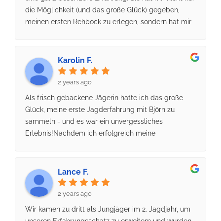
die Möglichkeit (und das große Glück) gegeben,
meinen ersten Rehbock zu erlegen, sondern hat mir
auch geholfen meine jagdlichen Kenntnisse in der
Praxis anzuwenden und weiter zu
vertiefen.Herzlichen Dank an Björn und auch an
Karolin F.
Anne für die wertvollen Kenntnisse, die vielen
Eindrücke und dieses unvergessliche Erlebnis!
2 years ago
Als frisch gebackene Jägerin hatte ich das große
Glück, meine erste Jagderfahrung mit Björn zu
sammeln - und es war ein unvergessliches
Erlebnis!Nachdem ich erfolgreich meine
Jagdprüfung bestanden hatte und vor 3 Tagen den
Jagdschein in den Händen hielt, war ich voller
Aufregung und Vorfreude auf meinen ersten Schuss.
Lance F.
Unter der fachkundigen Anleitung des Teams von
Jagdreisen Brandenburg fühlte ich mich von Anfang
2 years ago
an sicher und gut aufgehoben. Björn hat mich (mal
Wir kamen zu dritt als Jungjäger im 2. Jagdjahr, um
wieder) mit seiner Professionalität und seinem
unseren Erfahrungsschatz zu erweitern und wurden