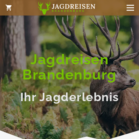
shopping_cart
Jagdreisen
Brandenburg
Ihr Jagderlebnis