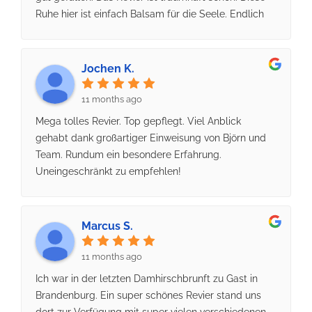
Reise.Insgesamt eine tolle Zeit mit sehr netter
Ruhe hier ist einfach Balsam für die Seele. Endlich
Betreuung – absolut empfehlenswert! Dieses Jahr
mal ungestört jagen ohne Jogger, Spaziergänger,
fahren wir wieder hin und freuen uns schon riesig
Reiter etc. ....genau das haben wir gesucht und
darauf.
gefunden. Wir wurden super betreut von Björn und
Jochen K.
seinem netten Team. Es wurden uns nur gute Plätze
zugewiesen an denen gute Erfolgsaussichten
11 months ago
bestanden. Der Jagderfolg stellte sich
Mega tolles Revier. Top gepflegt. Viel Anblick
dementsprechend auch ein, ich konnte in der Zeit
gehabt dank großartiger Einweisung von Björn und
dort einen Damwildspieser ( top Wildbret, sehr
Team. Rundum ein besondere Erfahrung.
lecker) und zwei Rehböcke erlegen. Gute Strecke,
Uneingeschränkt zu empfehlen!
bin sehr zufrieden. Meine zwei Kinder waren auch
dabei und fragen schon wann wir das nächste Mal
wieder zu Björn fahren. Vielen Dank für die schöne
Marcus S.
Zeit an Björn, Anne, Tino und Johannes und allzeit
Waidmannsheil. Gruß aus Baden-Württemberg.
11 months ago
Holger mit Ronja und Valentin
Ich war in der letzten Damhirschbrunft zu Gast in
Brandenburg. Ein super schönes Revier stand uns
dort zur Verfügung mit super vielen verschiedenen