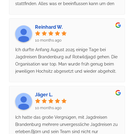
dieser Stelle nur bei Björn und seinem Team
stattfinden. Alles was er beeinflussen kann um den
bedanken! Sei es die unbeschwerte und einfache
Jagdgast eine gute Zeit zu bieten, wird von ihm
Kommunikation und Planung, die umfassende
umgesetzt. Jederzeit gerne wieder
Unterstützung oder einfach ein Tipp für die beste
Reinhard W.
Übernachtung. Björn und sein Team helfen einem
wirklich zum perfekten Jagderlebnis. Ihr seid klasse,
10 months ago
macht genauso weiter!
Ich durfte Anfang August 2025 einige Tage bei
Jagdreisen Brandenburg auf Rotwildjagd gehen. Die
Organisation war top. Man wurde früh genug beim
jeweiligen Hochsitz abgesetzt und wieder abgeholt.
Die Berufsjäger Tino und Johannes, sowie der Chef
Björn waren dabei sehr freundlich und diskutierten
während der Fahrt gerne über jagdliche
Jäger L.
Gegebenheiten. Ich hatte während der drei Tage
alle Schalenwildarten (Hirsche, Dammwild, Rehwild
10 months ago
u Schwarzwild), sowie Fuchs u Dachse im Anblick.
Ich hatte das große Vergnügen, mit Jagdreisen
Auch mit dem Weidmannsheil hat es geklappt.
Brandenburg mehrere unvergessliche Jagdreisen zu
Konnte einen Junghirsch (6er) vom Hochsitz aus
erleben.Björn und sein Team sind nicht nur