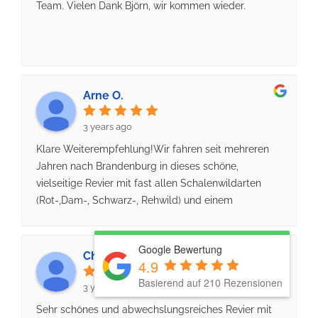
Team. Vielen Dank Björn, wir kommen wieder.
Arne O.
3 years ago
Klare Weiterempfehlung!Wir fahren seit mehreren
Jahren nach Brandenburg in dieses schöne,
vielseitige Revier mit fast allen Schalenwildarten
(Rot-,Dam-, Schwarz-, Rehwild) und einem
professionellen & freundlichen Team!Björn Gürgens
und seine Kollegen kümmern sich bestens um
Google Bewertung
Jungjäger sowie gestandene Waidmänner- & Frauen
Christoph W.
4.9
und nehmen sich Zeit für jeden, der es möchte! Hier
Basierend auf 210 Rezensionen
kann man, jung wie alt, wirklich etwas von
3 years ago
gestandenen Jagdpraktikern lernen oder einfach
Sehr schönes und abwechslungsreiches Revier mit