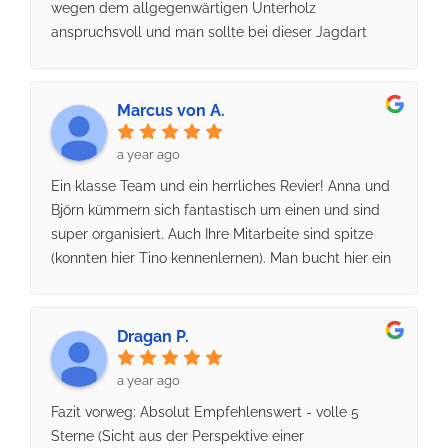
wegen dem allgegenwärtigen Unterholz
anspruchsvoll und man sollte bei dieser Jagdart
keine hohen Strecken erwarten. Es ist viel Wild
vorhanden, aber es zu bekommen ist nicht leicht.
Marcus von A.
a year ago
Ein klasse Team und ein herrliches Revier! Anna und
Björn kümmern sich fantastisch um einen und sind
super organisiert. Auch Ihre Mitarbeite sind spitze
(konnten hier Tino kennenlernen). Man bucht hier ein
Top Revier und es wird sich um alles gekümmert.
Noch etwas Jagdglück dazu und es läuft. Kehren
mit Wildbret, jeder Menge Erinnerungen und guter
Dragan P.
Laune nach Hause und freuen uns schon auf das
kommende Jahr!Grüße von Marcus und Cedric
a year ago
Fazit vorweg: Absolut Empfehlenswert - volle 5
Sterne (Sicht aus der Perspektive einer