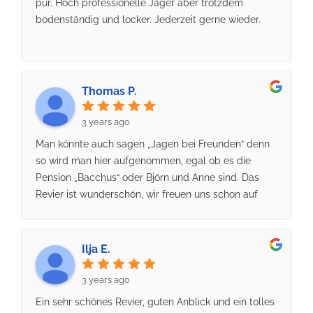
pur. Hoch professionelle Jäger aber trotzdem
Team
kümmert und ihnen dabei hilft, unvergessliche
bodenständig und locker. Jederzeit gerne wieder.
Momente in der Natur zu erleben.Vielen Dank für
diese unvergessliche Erfahrung!
Thomas P.
3 years ago
Man könnte auch sagen „Jagen bei Freunden“ denn
so wird man hier aufgenommen, egal ob es die
Pension „Bacchus“ oder Björn und Anne sind. Das
Revier ist wunderschön, wir freuen uns schon auf
das nächste Mal. Waidmannsheil und liebe Grüße
Ilja E.
3 years ago
Ein sehr schönes Revier, guten Anblick und ein tolles