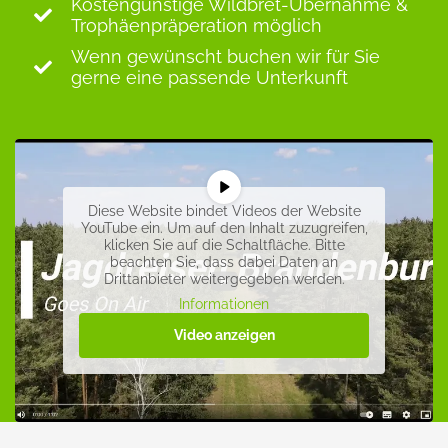
Kostengünstige Wildbret-Übernahme &
Trophäenpräperation möglich
Wenn gewünscht buchen wir für Sie
gerne eine passende Unterkunft
Diese Website bindet Videos der Website
YouTube ein. Um auf den Inhalt zuzugreifen,
klicken Sie auf die Schaltfläche. Bitte
beachten Sie, dass dabei Daten an
Drittanbieter weitergegeben werden.
Informationen
Video anzeigen