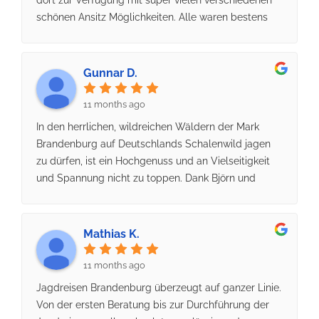
schönen Ansitz Möglichkeiten. Alle waren bestens
Ausgeschildert quasi für jedermann zu finden. Die
Ansitze waren in einem Zustand der nicht hätte
besser sein können.Das Team rund um Björn und
Gunnar D.
auch er, immer gut gelaunt, freundlich und
zuvorkommend.Bei Fragen und auch bei Hilfe immer
11 months ago
für einen da. Natürlich darf man die Fellnasen nicht
In den herrlichen, wildreichen Wäldern der Mark
vergessen. Auch die immer lieb und hilfsbereit.Auch
Brandenburg auf Deutschlands Schalenwild jagen
wenn es bei mir nicht geklappt hat mit dem
zu dürfen, ist ein Hochgenuss und an Vielseitigkeit
Damhirsch war es eine tolle Reise.Und weil es so
und Spannung nicht zu toppen. Dank Björn und
schön war werde ich es auch in diesem Jahr
seinem Team wird man hierbei professionell,
versuchen die Chance zu nutzen einen reifen
herzlich und fröhlich unterstützt! Waldjagd pur,
Damhirsch zu erlegen.Die Vorfreude ist jetzt schon
Anspruchsvoll und spannend👍
Mathias K.
groß.Also bis bald in Brandenburg bei Björn und
seinem Team.
11 months ago
Jagdreisen Brandenburg überzeugt auf ganzer Linie.
Von der ersten Beratung bis zur Durchführung der