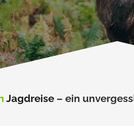
h
Jagdreise
–
ein unvergess