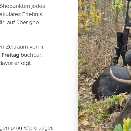
Höhepunkten jedes
akuläres Erlebnis
ild auf über 900
en Zeitraum von 4
s
Freitag
buchbar,
avor erfolgt.
agen 1499 € pro Jäger.