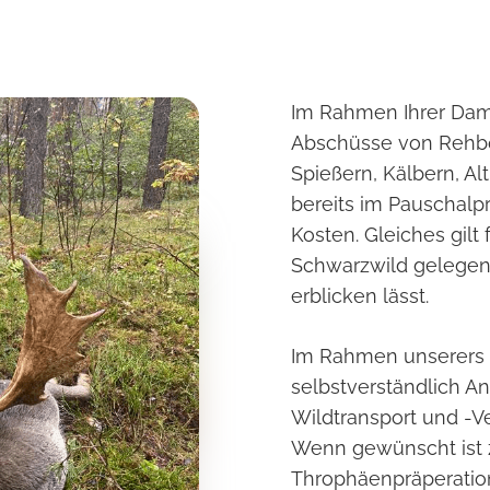
Im Rahmen Ihrer Damh
Abschüsse von Rehbö
Spießern, Kälbern, Al
bereits im Pauschalpr
Kosten. Gleiches gilt 
Schwarzwild gelegent
erblicken lässt.
Im Rahmen unserers 
selbstverständlich A
Wildtransport und -Ve
Wenn gewünscht ist 
Throphäenpräperatio