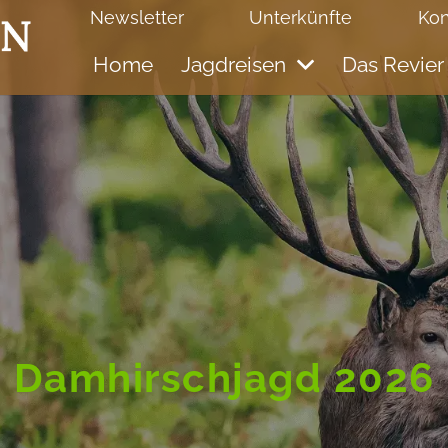
Newsletter
Unterkünfte
Kon
Home
Jagdreisen
Das Revier
Damhirschjagd 2026