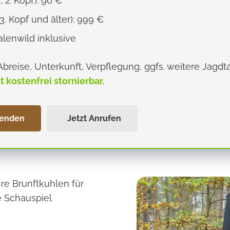
 2. Kopf): 96 €
3. Kopf und älter): 999 €
lenwild inklusive
 Abreise, Unterkunft, Verpflegung, ggfs. weitere Jagd
tt kostenfrei stornierbar.
senden
Jetzt Anrufen
re Brunftkuhlen für
 Schauspiel