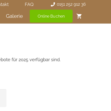
takt
FAQ
0151 252 912 36
Galerie
shopping_cart
Online Buchen
bote für 2025 verfügbar sind.