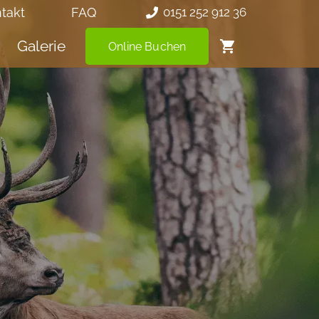
takt
FAQ
0151 252 912 36
Galerie
shopping_cart
Online Buchen