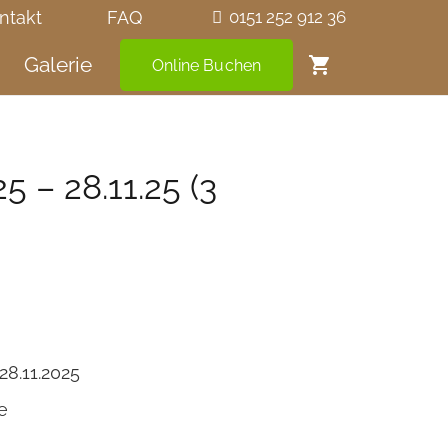
ntakt
FAQ
0151 252 912 36
Galerie
shopping_cart
Online Buchen
5 – 28.11.25 (3
28.11.2025
e