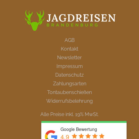
AGB
Kontakt
Newsletter
Impressum
Datenschutz
Zahlungsarten
Tontaubenschießen
Widerrufsbelehrung
Alle Preise inkl. 19% MwSt.
Google Bewertung
4.9