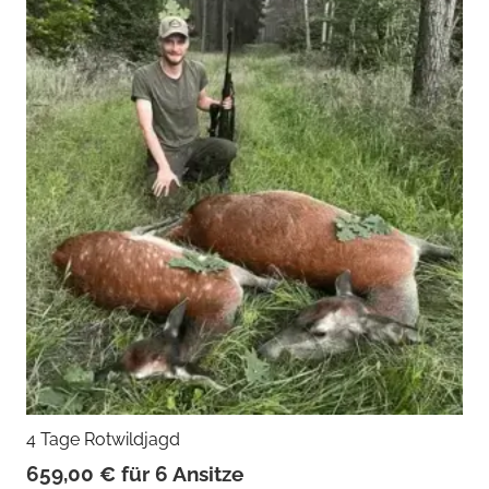
4 Tage Rotwildjagd
659,00
€
für 6 Ansitze